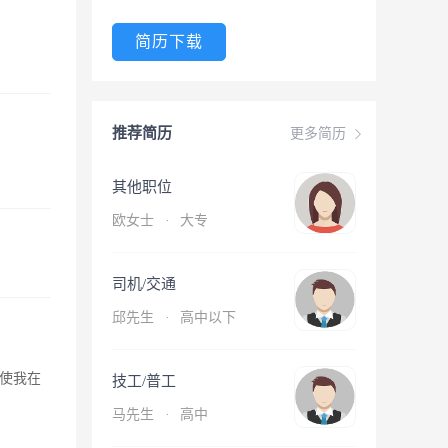
简历下载
推荐简历
更多简历
其他职位
欧女士
·
大专
司机/交通
邱先生
·
高中以下
使我在
技工/普工
马先生
·
高中